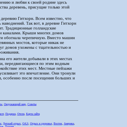
ению и любви к своей родине здесь
тва деревень, присущие только этой
деревню Гитхорн. Всем известно, что
 наводнений. Так вот, в деревне Гитхорн
рит. Традиционные голландские
ми каналами. Крыши многих домов
ти обогнала черепичную. Вместо машин
евянных мостов, которые никак не
руг домов ухожены с тщательностью и
роживания.
вна его жители добывали в этих местах
ки, передвигающиеся по этим водным
койствие этих мест. Местные пейзажи
усиливает это впечатление. Они тронули
ти, особенно после посещения больших и
ты
,
Окружающий мир
,
Советы
елт
,
Подарки
,
Отели
,
Карта сайта
а
,
Детский отдых
,
ОАЭ
,
Отдых и здоровье
,
Восток
,
Америка
,
ров
,
Турция