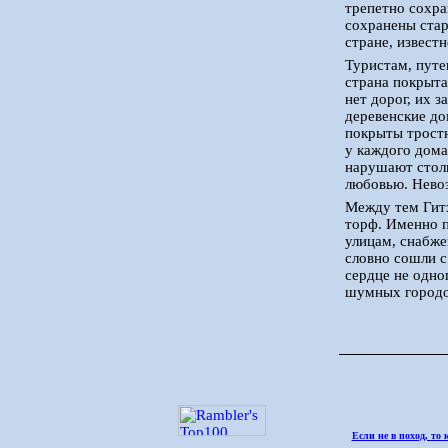
трепетно сохра
сохранены стар
стране, извест
Туристам, путе
страна покрыта
нет дорог, их 
деревенские до
покрыты тростн
у каждого дома
нарушают столь
любовью. Невоз
Между тем Гитх
торф. Именно п
улицам, снабже
словно сошли с
сердце не одно
шумных городо
Если не в поход, то 