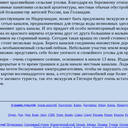
няют красивейшие сельские уголки. Благодаря их бережному отнош
инные памятники сельской архитектуры, местные обычаи обустройс
ной большинству жителей России, как Голландия.
шествующим по Нидерландам, может быть предложена экскурсия в 
 сетью каналов, предназначенных для отвода воды возможных здесь
заменяют здесь каналы. И это придает ей особо неповторимый коло
ма из красного кирпича отделены друг от друга большими и малы
иком на старинный манер. Сегодня такая крыша по своей стоимос
 стоит несколько лодок. Берега каналов соединены множеством дер
 необыкновенный сельский пейзаж. Небольшие участки земли вок
можно представить себе более уютного и спокойного уголка для п
орн – очень старинное селение, основанное в начале 13 века. Изда
рорытые в то время траншеи и дали начало местным каналам. Лод
ны почти бесшумными электродвигателями, чтобы не нарушать спо
 картин восемнадцатого века, а отсутствие автомобилей еще более 
го заезжего туриста, так что экскурсия в Гитхорн будет очень кста
в.
О нашем турклубе
:
Архив новостей
,
Творчество
,
Книги
,
Документы
,
Юмор
,
Карты
,
Маршру
Отдых
,
Дом,
Дети
,
Комп
,
Авто
,
СМИ
,
Успех
,
Бизнес
,
Семья
,
Спорт
,
Реклама
,
Разное
,
Красота
,
Ри
куда?
Подмосковье
,
Спортивный туризм
,
Краснодарский край
,
Европа
,
Африка
,
Украина
,
Туризм
,
Остров
Города России
,
Туры и путевки
,
Крым
,
Архыз
,
Камчатка
,
Кольский полуост