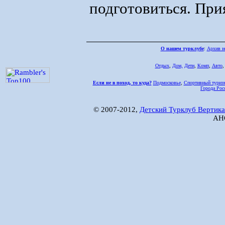
подготовиться. При
О нашем турклубе
:
Архив н
Отдых
,
Дом,
Дети
,
Комп
,
Авто
Если не в поход, то куда?
Подмосковье
,
Спортивный туриз
Города Рос
© 2007-2012,
Детский Турклуб Вертика
АНО