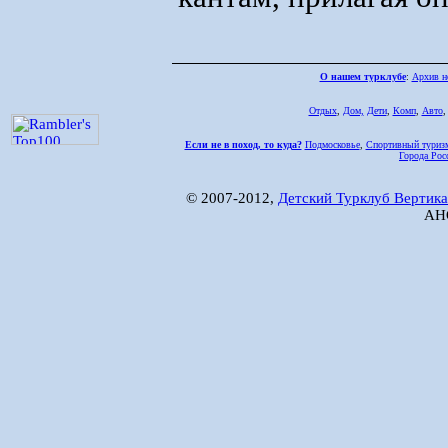
О нашем турклубе
:
Архив н
Отдых
,
Дом,
Дети
,
Комп
,
Авто
Если не в поход, то куда?
Подмосковье
,
Спортивный туриз
Города Рос
© 2007-2012,
Детский Турклуб Вертика
АНО