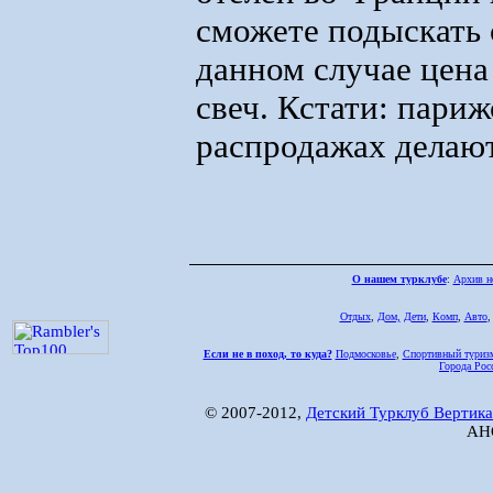
сможете подыскать 
данном случае цена 
свеч. Кстати: пари
распродажах делают
О нашем турклубе
:
Архив н
Отдых
,
Дом,
Дети
,
Комп
,
Авто
Если не в поход, то куда?
Подмосковье
,
Спортивный туриз
Города Рос
© 2007-2012,
Детский Турклуб Вертика
АНО