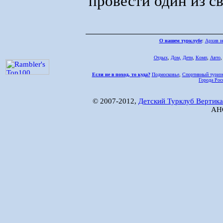
провести один из с
О нашем турклубе
:
Архив н
Отдых
,
Дом,
Дети
,
Комп
,
Авто
Если не в поход, то куда?
Подмосковье
,
Спортивный туриз
Города Рос
© 2007-2012,
Детский Турклуб Вертика
АНО