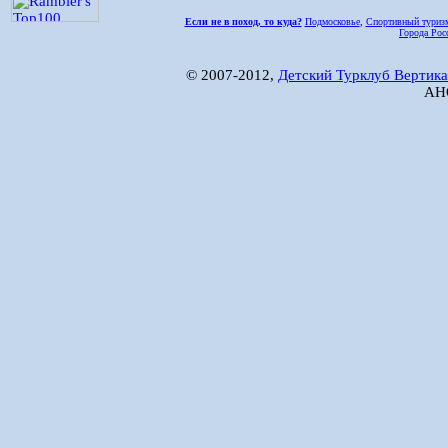
Если не в поход, то куда?
Подмосковье
,
Спортивный туриз
Города Рос
© 2007-2012,
Детский Турклуб Вертика
АНО