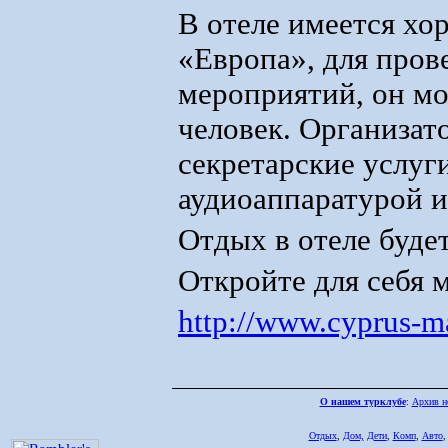
В отеле имеется хо
«Европа», для про
мероприятий, он мо
человек. Организат
секретарские услуг
аудиоаппаратурой 
Отдых в отеле будет
Откройте для себя 
http://www.cyprus-ma
О нашем турклубе
:
Архив н
Отдых
,
Дом,
Дети
,
Комп
,
Авто