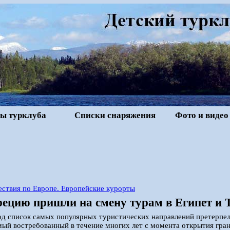
ы турклуба
Списки снаряжения
Фото и видео
ствия по Европе. Европейские курорты
рецию пришли на смену турам в Египет и
од список самых популярных туристических направлений претерпе
ый востребованный в течение многих лет с момента открытия гра