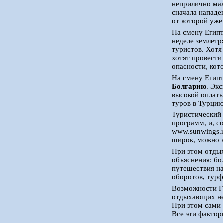
неприлично мал
сначала нападе
от которой уже
На смену Егип
неделе землетр
туристов. Хотя
хотят провести
опасности, кот
На смену Египт
Болгарию
. Эк
высокой оплаты
туров в Турцию
Туристический 
программ, и, с
www.sunwings.r
широк, можно в
При этом отдых
объяснения: бо
путешествия на
оборотов, турф
Возможности Гр
отдыхающих не 
При этом сами 
Все эти фактор