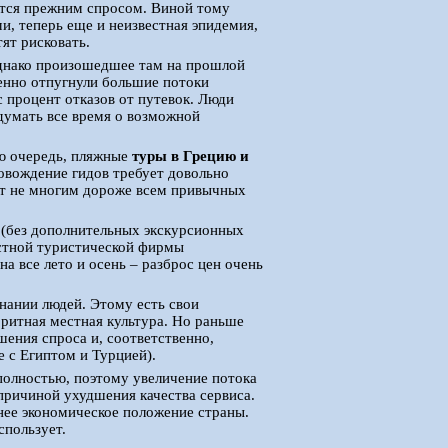
уется прежним спросом. Виной тому
и, теперь еще и неизвестная эпидемия,
тят рисковать.
 Однако произошедшее там на прошлой
венно отпугнули большие потоки
 процент отказов от путевок. Люди
 думать все время о возможной
ую очередь, пляжные
туры в Грецию и
ровождение гидов требует довольно
ит не многим дороже всем привычных
 (без дополнительных экскурсионных
естной туристической фирмы
а все лето и осень – разброс цен очень
знании людей. Этому есть свои
оритная местная культура. Но раньше
шения спроса и, соответственно,
 с Египтом и Турцией).
полностью, поэтому увеличение потока
причиной ухудшения качества сервиса.
нее экономическое положение страны.
спользует.