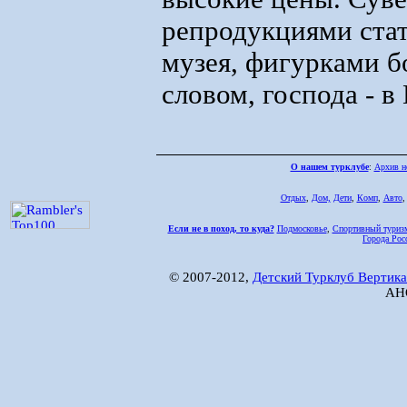
репродукциями ста
музея, фигурками б
словом, господа - в
О нашем турклубе
:
Архив н
Отдых
,
Дом,
Дети
,
Комп
,
Авто
Если не в поход, то куда?
Подмосковье
,
Спортивный туриз
Города Рос
© 2007-2012,
Детский Турклуб Вертика
АНО