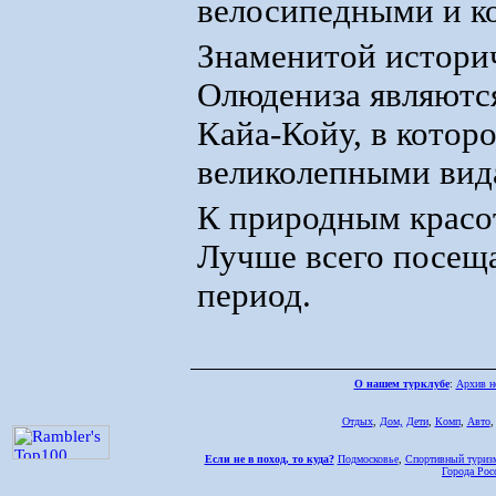
велосипедными и к
Знаменитой истори
Олюдениза являются
Кайа-Койу, в котор
великолепными вид
К природным красот
Лучше всего посеща
период.
О нашем турклубе
:
Архив н
Отдых
,
Дом,
Дети
,
Комп
,
Авто
Если не в поход, то куда?
Подмосковье
,
Спортивный туриз
Города Рос