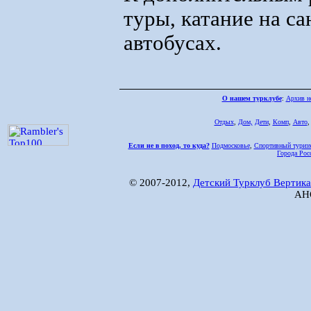
туры, катание на са
автобусах.
О нашем турклубе
:
Архив н
Отдых
,
Дом,
Дети
,
Комп
,
Авто
Если не в поход, то куда?
Подмосковье
,
Спортивный туриз
Города Рос
© 2007-2012,
Детский Турклуб Вертика
АНО