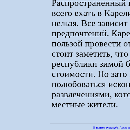
Распространенный 
всего ехать в Каре
нельзя. Все зависи
предпочтений. Каре
пользой провести от
стоит заметить, чт
республики зимой б
стоимости. Но зато
полюбоваться иско
развлечениями, кот
местные жители.
О нашем турклубе
:
Архив н