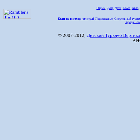
Отдых
,
Дом,
Дети
,
Комп
,
Авто
Если не в поход, то куда?
Подмосковье
,
Спортивный туриз
Города Рос
© 2007-2012,
Детский Турклуб Вертика
АНО