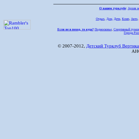
О нашем турклубе
:
Архив н
Отдых
,
Дом,
Дети
,
Комп
,
Авто
Если не в поход, то куда?
Подмосковье
,
Спортивный туриз
Города Рос
© 2007-2012,
Детский Турклуб Вертика
АНО