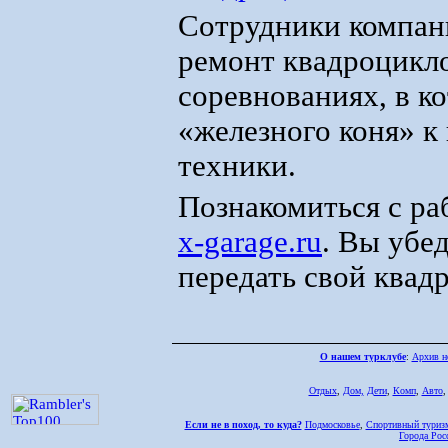
Сотрудники компани
ремонт квадроцикло
соревнованиях, в к
«железного коня» к
техники.
Познакомиться с ра
x-garage.ru
. Вы убед
передать свой квад
О нашем турклубе
:
Архив н
Отдых
,
Дом,
Дети
,
Комп
,
Авто
Если не в поход, то куда?
Подмосковье
,
Спортивный туриз
Города Рос