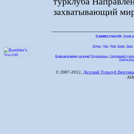
турклуба Направле
захватывающий мир
О нашем турклубе
:
Архив н
Отдых
,
Дом,
Дети
,
Комп
,
Авто
Если не в поход, то куда?
Подмосковье
,
Спортивный туриз
Города Рос
© 2007-2012,
Детский Турклуб Вертика
АНО