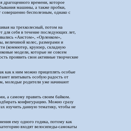
ря драгоценного времени, которое
ебывания машины, а также пробки,
т совершенно бесполезным, однако с
живая на трехколесный, потом на
 для себя в течение последующих лет,
чивались «Аистом», «Орленком»,
, величиной колес, размерами и
сти (коммютер, круизер, складную
юковые модели, которые не совсем
ость проявить свои активные творческие
так как к ним можно прицеплять особые
станет впитывать особую радость от
ом, молодые родители уже начинают
ыми, а самому править своим байком.
 подбирать конфигурацию. Можно сразу
тах изучить данную тематику, чтобы не
ения ему одного годика, потому как
 категорию входят велосипеды-самокаты