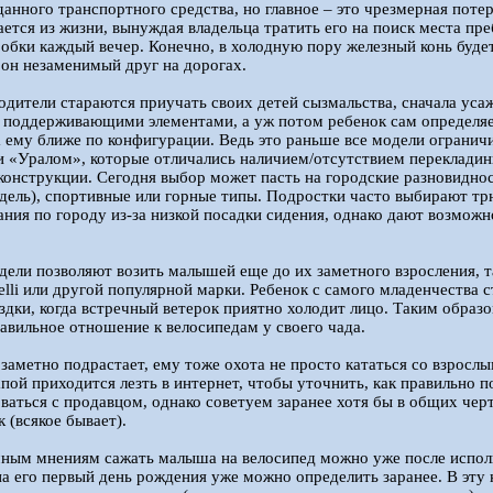
данного транспортного средства, но главное – это чрезмерная поте
ается из жизни, вынуждая владельца тратить его на поиск места пр
обки каждый вечер. Конечно, в холодную пору железный конь буде
 он незаменимый друг на дорогах.
одители стараются приучать своих детей сызмальства, сначала уса
 поддерживающими элементами, а уж потом ребенок сам определяет
а ему ближе по конфигурации. Ведь это раньше все модели ограни
 «Уралом», которые отличались наличием/отсутствием перекладины
конструкции. Сегодня выбор может пасть на городские разновидно
ель), спортивные или горные типы. Подростки часто выбирают тр
ания по городу из-за низкой посадки сидения, однако дают возможн
дели позволяют возить малышей еще до их заметного взросления, 
lelli или другой популярной марки. Ребенок с самого младенчества 
здки, когда встречный ветерок приятно холодит лицо. Таким образ
авильное отношение к велосипедам у своего чада.
 заметно подрастает, ему тоже охота не просто кататься со взросл
апой приходится лезть в интернет, чтобы уточнить, как правильно
ваться с продавцом, однако советуем заранее хотя бы в общих чер
 (всякое бывает).
ным мнениям сажать малыша на велосипед можно уже после исполн
на его первый день рождения уже можно определить заранее. В эту