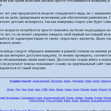
двумя или тремя колесами (малыш просто отталкивается ножками) и
е.
рех лет уже предлагаются модели стандартного вида, но с заниженн
м на цепи, прицепными колесиками для обеспечения равновесия. С 
аталог детских велокресел, так как наверняка старое уже будет сл
го возраста потребуется просто поменять на более подходящую по 
ть лет, то он может уверенно ожидать свой первый настоящий велос
аются по характеристикам от своих «взрослых» аналогов. Далее уже
езного коня».
осипеда следует обращать внимание в равной степени на мнение реб
Так как интернет доступен каждому, то можно проверить, соответст
м обозначенным своим качествам. Достаточно только вбить в поиск
Если результат поиска показывает ссылку на оригинальный сайт тако
удержаться от такой покупки.
О нашем турклубе
:
Архив новостей
,
Творчество
,
Книги
,
Документы
,
Юмор
,
Карты
,
Маршру
Отдых
,
Дом,
Дети
,
Комп
,
Авто
,
СМИ
,
Успех
,
Бизнес
,
Семья
,
Спорт
,
Реклама
,
Разное
,
Красота
,
Ри
куда?
Подмосковье
,
Спортивный туризм
,
Краснодарский край
,
Европа
,
Африка
,
Украина
,
Туризм
,
Остров
Города России
,
Туры и путевки
,
Крым
,
Архыз
,
Камчатка
,
Кольский полуост