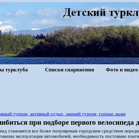
ы турклуба
Списки снаряжения
Фото и видео
ивный туризм, активный отдых, зимний туризм, горные лыжи
шибиться при подборе первого велосипеда
пед становится все более популярным городским средством перед
овизна эксплуатации автомобилей, необходимость постоянно платит