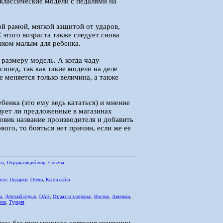
 классические модели с педалями на
ой рамой, мягкой защитой от ударов,
этого возраста также следует снова
ишком малым для ребенка.
размеру модель. А когда чаду
ипед, так как такие модели на деле
 меняется только величина, а также
енка (это ему ведь кататься) и мнение
вует ли предложенные в магазинах
овик название производителя и добавить
вого, то бояться нет причин, если же ее
ты
,
Окружающий мир
,
Советы
елт
,
Подарки
,
Отели
,
Карта сайта
а
,
Детский отдых
,
ОАЭ
,
Отдых и здоровье
,
Восток
,
Америка
,
ров
,
Турция