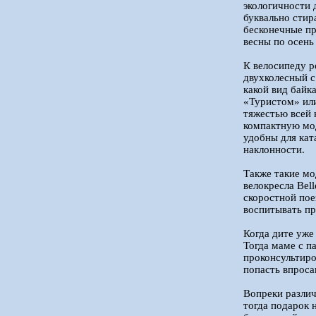
экологичности 
буквально стир
бесконечные пр
весны по осень
К велосипеду р
двухколесный с
какой вид байк
«Туристом» или
тяжестью всей 
компактную мод
удобны для кат
наклонности.
Также такие мо
велокресла Bel
скоростной пое
воспитывать пр
Когда дите уже
Тогда маме с п
проконсультиро
попасть впросак
Вопреки различ
тогда подарок 