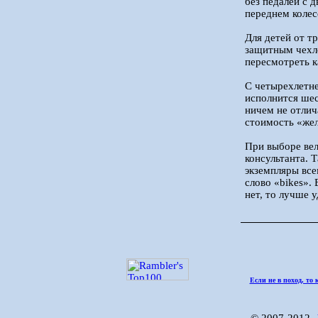
без педалей с 
переднем колес
Для детей от т
защитным чехло
пересмотреть к
С четырехлетне
исполнится шес
ничем не отлич
стоимость «жел
При выборе вел
консультанта. 
экземпляры все
слово «bikes». 
нет, то лучше 
Если не в поход, то 