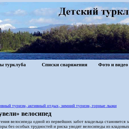
ы турклуба
Списки снаряжения
Фото и видео
ивный туризм, активный отдых, зимний туризм, горные лыжи
увели» велосипед
ения велосипеда одной из первейших забот владельца становится з
оры без особых трудностей и риска уводят велосипеды из кладовых