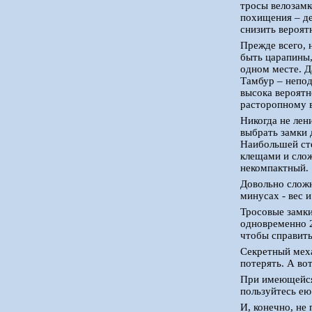
тросы велозамк
похищения – де
снизить вероят
Прежде всего, 
быть царапины,
одном месте. Д
Тамбур – непод
высока вероятн
расторопному 
Никогда не лен
выбрать замки д
Наибольшей сте
клещами и слож
некомпактный.
Довольно сложн
минусах - вес 
Тросовые замки
одновременно 2
чтобы справить
Секретный меха
потерять. А во
При имеющейся 
пользуйтесь ею
И, конечно, не