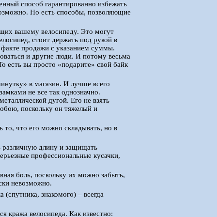
венный способ гарантированно избежать
евозможно. Но есть способы, позволяющие
ущих вашему велосипеду. Это могут
лосипед, стоит держать под рукой в
о факте продажи с указанием суммы.
оваться и другие люди. И потому весьма
То есть вы просто «подарите» свой байк
минутку» в магазин. И лучше всего
 замками не все так однозначно.
еталлической дугой. Его не взять
собою, поскольку он тяжелый и
 то, что его можно складывать, но в
ь различную длину и защищать
серьезные профессиональные кусачки,
вная боль, поскольку их можно забыть,
ески невозможно.
(спутника, знакомого) – всегда
ся кража велосипеда. Как известно: