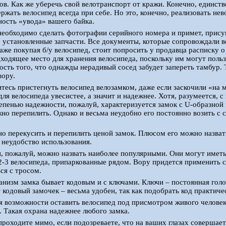
ов. Как же уберечь свой велотранспорт от кражи. Конечно, единст
ржать велосипед всегда при себе. Но это, конечно, реализовать н
ность «увода» вашего байка.
необходимо сделать фотографии серийного номера и примет, прис
 установленные запчасти. Все документы, которые сопровождали ве
аже покупая б/у велосипед, стоит попросить у продавца расписку 
ходящее место для хранения велосипеда, поскольку им могут польз
ость того, что однажды нерадивый сосед забудет запереть тамбур. 
вору.
итесь пристегнуть велосипед велозамком, даже если заскочили «на 
ля велосипеда увесистее, а значит и надежнее. Хотя, разумеется, с
пенью надежности, пожалуй, характеризуется замок с U-образной м
но перепилить. Однако и весьма неудобно его постоянно возить с 
о перекусить и перепилить ценой замок. Плюсом его можно назвать
и неудобство использования.
, пожалуй, можно назвать наиболее популярными. Они могут имет
-3 велосипеда, припаркованные рядом. Вору придется применить 
ся с тросом.
низм замка бывает кодовым и с ключами. Ключи – постоянная голо
т кодовый замочек – весьма удобен, так как подобрать код практич
возможности оставить велосипед под присмотром живого человека 
. Такая охрана надежнее любого замка.
 проходите мимо, если подозреваете, что на ваших глазах совершает