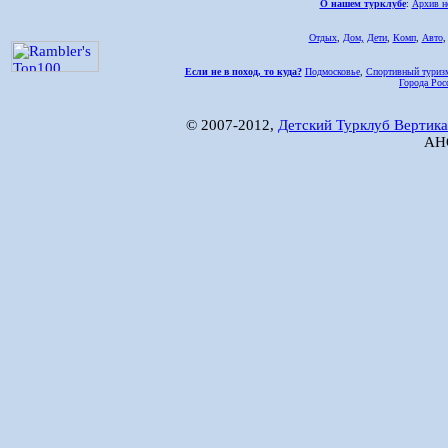
О нашем турклубе
:
Архив н
Отдых
,
Дом,
Дети
,
Комп
,
Авто
Если не в поход, то куда?
Подмосковье
,
Спортивный туриз
Города Рос
© 2007-2012,
Детский Турклуб Вертика
АНО