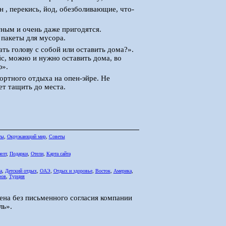
н , перекись, йод, обезболивающие, что-
ным и очень даже пригодятся.
 пакеты для мусора.
ть голову с собой или оставить дома?».
йс, можно и нужно оставить дома, во
ю».
ртного отдыха на опен-эйре. Не
ет тащить до места.
ты
,
Окружающий мир
,
Советы
елт
,
Подарки
,
Отели
,
Карта сайта
а
,
Детский отдых
,
ОАЭ
,
Отдых и здоровье
,
Восток
,
Америка
,
ров
,
Турция
ена без письменного согласия компании
ль».