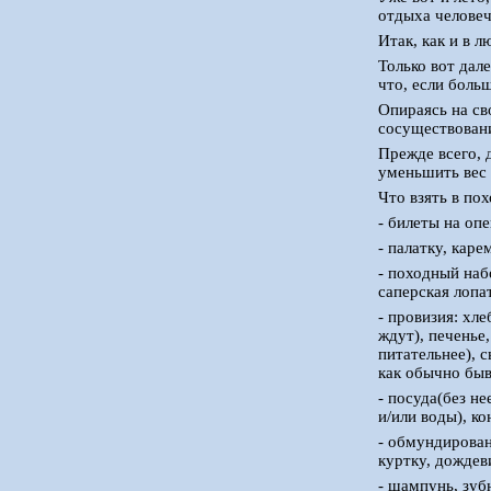
отдыха человеч
Итак, как и в 
Только вот дале
что, если боль
Опираясь на св
сосуществовани
Прежде всего, 
уменьшить вес 
Что взять в пох
- билеты на опе
- палатку, кар
- походный наб
саперская лопа
- провизия: хле
ждут), печенье
питательнее), 
как обычно быв
- посуда(без не
и/или воды), к
- обмундирован
куртку, дождев
- шампунь, зуб