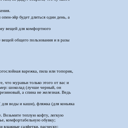
жения.
 опен-эйр будет длиться один день, а
ому вещей для комфортного
е вещей общего пользования и в разы
ногослойная варежка, пила или топорик,
е, что муравьи только этого от вас и
имер: шоколад (лучше черный, он
 резиновый, а спина не железная. Ведь
( для воды и каши), фляжка (для коньяка
е. Возьмите теплую кофту, легкую
лье, комфортабельную обувку;
и влажные салфетки, расческу;