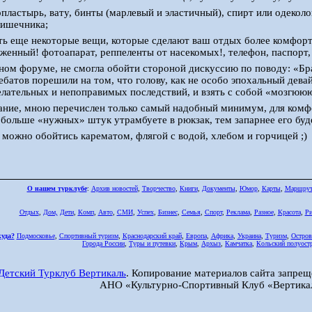
опластырь, вату, бинты (марлевый и эластичный), спирт или одеколо
кишечника;
ть еще некоторые вещи, которые сделают ваш отдых более комфорт
женный! фотоапарат, реппеленты от насекомых!, телефон, паспорт,
ом форуме, не смогла обойти стороной дискуссию по поводу: «Бра
ебатов порешили на том, что голову, как не особо эпохальный дева
лательных и непоправимых последствий, и взять с собой «мозгюю
ние, мною перечислен только самый надобный минимум, для комфо
 больше «нужных» штук утрамбуете в рюкзак, тем запарнее его буд
 можно обойтись карематом, флягой с водой, хлебом и горчицей ;)
О нашем турклубе
:
Архив новостей
,
Творчество
,
Книги
,
Документы
,
Юмор
,
Карты
,
Маршру
Отдых
,
Дом,
Дети
,
Комп
,
Авто
,
СМИ
,
Успех
,
Бизнес
,
Семья
,
Спорт
,
Реклама
,
Разное
,
Красота
,
Ри
куда?
Подмосковье
,
Спортивный туризм
,
Краснодарский край
,
Европа
,
Африка
,
Украина
,
Туризм
,
Остров
Города России
,
Туры и путевки
,
Крым
,
Архыз
,
Камчатка
,
Кольский полуост
Детский Турклуб Вертикаль
. Копирование материалов сайта запрещ
АНО «Культурно-Спортивный Клуб «Вертика