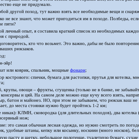
ество еще не придумало.
любой другой поход, тут важно взять все необходимые вещи и снаря
ко не все знают, что может пригодиться им в походе. Полбеды, если
ше пяти?
ой личный опыт, я составила краткий список из необходимых кажд
я с природой.
договоритесь, кто что возьмет. Это важно, дабы не было повторени
ваших рюкзаков.
од:
н-эйр!
емат или коврик, спальник, мощные
фонари
;
ор кострового: спички, бумага для растопки, прутья для котелка, м
та;
б, крупы, овощи – фрукты, сгущенка (только не в банке, не забывайт
, консервы и цяй. На самом деле можно еще кучу всего взять, напр
сыр, батон и майонез. НО, при этом не забываем, что рюкзак ваш не
ает, до места стоянки нужно будет пройтись 1-2 км;
е никак): КЛМН, сковородка (для длительных походов), два котелка 
онсервный нож;
ие: это самая обычная лесная одежда, но нужно смотреть по погод
ик, удобные штаны, кепку или косынку, носкиии (много носков), бе
ную пасту и щетку, небольшое полотенце, туалетную бумагу, сухие 