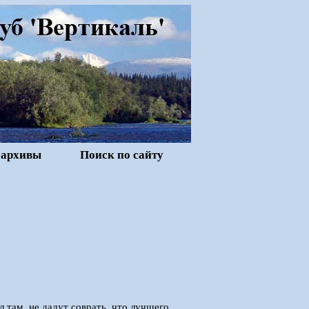
 архивы
Поиск по сайту
ыл там, не дадут соврать, что лучшего