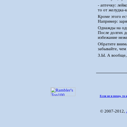
- аптечку: лейк
то от желудка-
Кроме этого ес
Например: заря
Однажды на одн
После долгих д
избежание неже
Обратите внима
забывайте, чем
З.Ы. А вообще,
Если не в поход, то 
© 2007-2012,