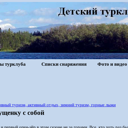
ы турклуба
Списки снаряжения
Фото и видео
ивный туризм, активный отдых, зимний туризм, горные лыжи
ущенку с собой
 и первый опен-эйр в этом сезоне не за горами. Все, кто хоть раз б