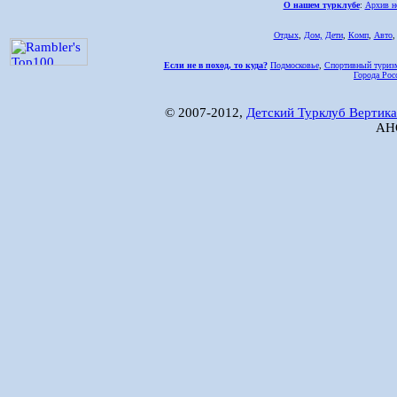
О нашем турклубе
:
Архив н
Отдых
,
Дом,
Дети
,
Комп
,
Авто
Если не в поход, то куда?
Подмосковье
,
Спортивный туриз
Города Рос
© 2007-2012,
Детский Турклуб Вертика
АНО