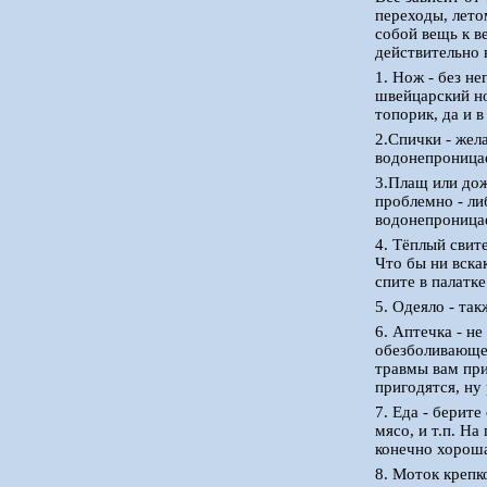
переходы, лето
собой вещь к в
действительно 
1. Нож - без н
швейцарский но
топорик, да и 
2.Спички - жел
водонепроницае
3.Плащ или дож
проблемно - ли
водонепроница
4. Тёплый свит
Что бы ни вска
спите в палатк
5. Одеяло - та
6. Аптечка - н
обезболивающее
травмы вам при
пригодятся, ну 
7. Еда - берит
мясо, и т.п. Н
конечно хороша
8. Моток крепк