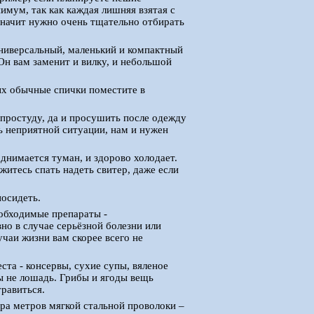
мум, так как каждая лишняя взятая с
, значит нужно очень тщательно отбирать
 универсальный, маленький и компактный
Он вам заменит и вилку, и небольшой
ых обычные спички поместите в
 простуду, да и просушить после одежду
ль неприятной ситуации, нам и нужен
однимается туман, и здорово холодает.
житесь спать надеть свитер, даже если
посидеть.
еобходимые препараты -
но в случае серьёзной болезни или
учаи жизни вам скорее всего не
та - консервы, сухие супы, вяленое
вы не лошадь. Грибы и ягоды вещь
травиться.
ара метров мягкой стальной проволоки –