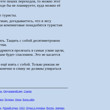
уете пеших переходов, то можно этот
роде бы не планируете, куда можно её
е туристы.
умаю, догадываетесь, что в лесу
тки кемпинговые понадобятся туристам
чить. Тащить с собой десятиметровою
тки.
удряются пролезать в самые узкие щели,
вам будет спасением. Это не касается
 ещё взять с собой. Только рюкзак не
 конечно в спину не должны упираться
ты
,
Окружающий мир
,
Советы
елт
,
Подарки
,
Отели
,
Карта сайта
а
,
Детский отдых
,
ОАЭ
,
Отдых и здоровье
,
Восток
,
Америка
,