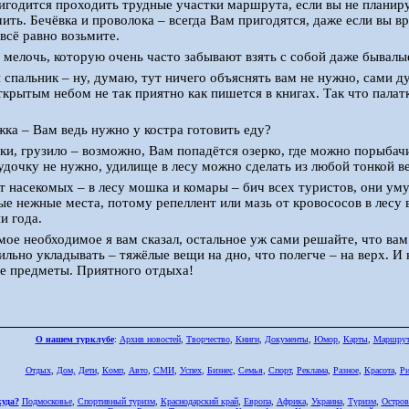
игодится проходить трудные участки маршрута, если вы не планир
ить. Бечёвка и проволока – всегда Вам пригодятся, даже если вы в
 всё равно возьмите.
та мелочь, которую очень часто забывают взять с собой даже бывалы
и спальник – ну, думаю, тут ничего объяснять вам не нужно, сами д
ткрытым небом не так приятно как пишется в книгах. Так что пала
ожка – Вам ведь нужно у костра готовить еду?
чки, грузило – возможно, Вам попадётся озерко, где можно порыба
дочку не нужно, удилище в лесу можно сделать из любой тонкой ве
от насекомых – в лесу мошка и комары – бич всех туристов, они ум
мые нежные места, потому репеллент или мазь от кровососов в лесу 
и года.
амое необходимое я вам сказал, остальное уж сами решайте, что вам
ильно укладывать – тяжёлые вещи на дно, что полегче – на верх. И
е предметы. Приятного отдыха!
О нашем турклубе
:
Архив новостей
,
Творчество
,
Книги
,
Документы
,
Юмор
,
Карты
,
Маршру
Отдых
,
Дом,
Дети
,
Комп
,
Авто
,
СМИ
,
Успех
,
Бизнес
,
Семья
,
Спорт
,
Реклама
,
Разное
,
Красота
,
Ри
куда?
Подмосковье
,
Спортивный туризм
,
Краснодарский край
,
Европа
,
Африка
,
Украина
,
Туризм
,
Остров