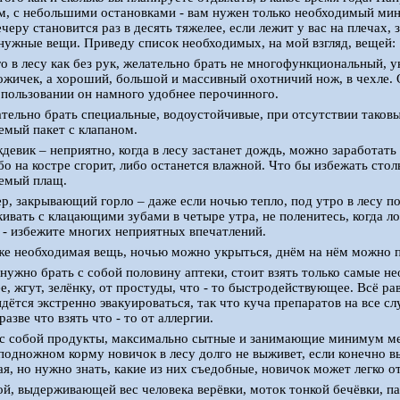
м, с небольшими остановками - вам нужен только необходимый мини
ечеру становится раз в десять тяжелее, если лежит у вас на плечах
нужные вещи. Приведу список необходимых, на мой взгляд, вещей:
его в лесу как без рук, желательно брать не многофункциональный,
жичек, а хороший, большой и массивный охотничий нож, в чехле. 
в пользовании он намного удобнее перочинного.
ательно брать специальные, водоустойчивые, при отсутствии таков
мый пакет с клапаном.
девик – неприятно, когда в лесу застанет дождь, можно заработать
бо на костре сгорит, либо останется влажной. Что бы избежать сто
емый плащ.
ер, закрывающий горло – даже если ночью тепло, под утро в лесу п
кивать с клацающими зубами в четыре утра, не поленитесь, когда ло
е - избежите многих неприятных впечатлений.
кже необходимая вещь, ночью можно укрыться, днём на нём можно 
е нужно брать с собой половину аптеки, стоит взять только самые н
, жгут, зелёнку, от простуды, что - то быстродействующее. Всё рав
дётся экстренно эвакуироваться, так что куча препаратов на все сл
разве что взять что - то от аллергии.
е с собой продукты, максимально сытные и занимающие минимум мес
а подножном корму новичок в лесу долго не выживет, если конечно 
я, но нужно знать, какие из них съедобные, новичок может легко о
ой, выдерживающей вес человека верёвки, моток тонкой бечёвки, п