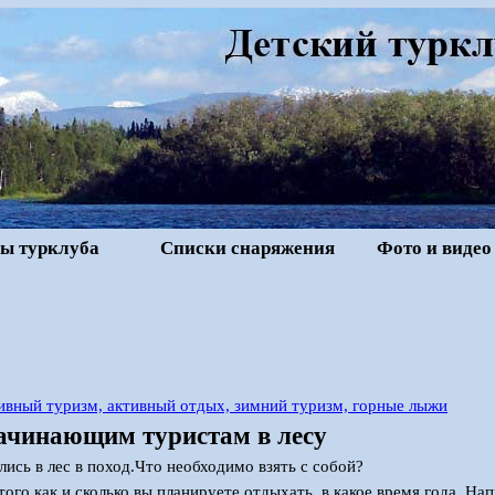
ы турклуба
Списки снаряжения
Фото и видео
ивный туризм, активный отдых, зимний туризм, горные лыжи
ачинающим туристам в лесу
лись в лес в поход.Что необходимо взять с собой?
 того как и сколько вы планируете отдыхать, в какое время года. Н