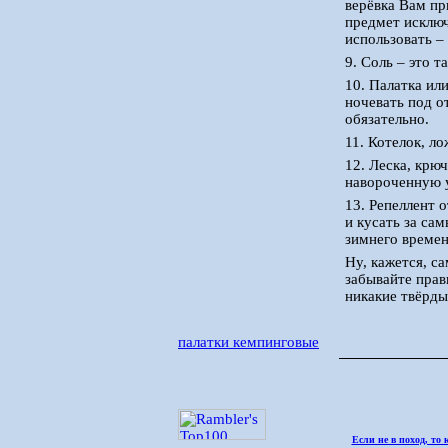
верёвка Вам пр
предмет исключ
использовать –
9. Соль – это 
10. Палатка ил
ночевать под о
обязательно.
11. Котелок, л
12. Леска, крю
навороченную у
13. Репеллент 
и кусать за са
зимнего времен
Ну, кажется, с
забывайте прав
никакие твёрды
палатки кемпинговые
Если не в поход, то 