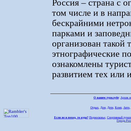
Россия – страна с 
том числе и в напр
бескрайними нетро
парками и заповедн
организован такой 
этнографические по
ознакомлены турис
развитием тех или 
О нашем турклубе
:
Архив н
Отдых
,
Дом,
Дети
,
Комп
,
Авто
Если не в поход, то куда?
Подмосковье
,
Спортивный туриз
Города Рос