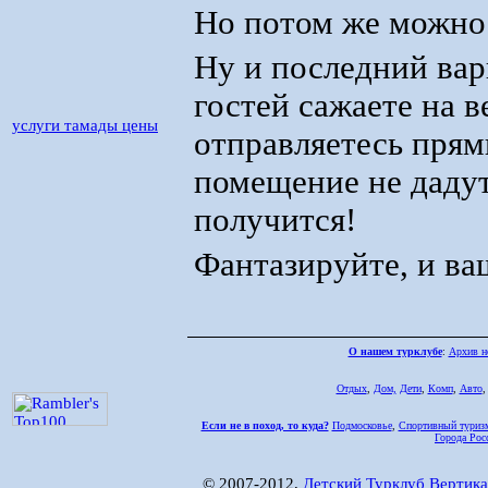
Но потом же можно 
Ну и последний вар
гостей сажаете на в
услуги тамады цены
отправляетесь прям
помещение не дадут
получится!
Фантазируйте, и ва
О нашем турклубе
:
Архив н
Отдых
,
Дом,
Дети
,
Комп
,
Авто
Если не в поход, то куда?
Подмосковье
,
Спортивный туриз
Города Рос
© 2007-2012,
Детский Турклуб Вертика