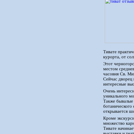
Тивате практич
курорта, от со
Этот черногор
местом среднев
часовня Св. Ми
Сейчас дворец 
интересные выс
Очень интересн
уникального мо
Также бывалые 
ботанического 
открывается ши
Кроме экскурси
множество карн
Тивате начинае
выставки и теа