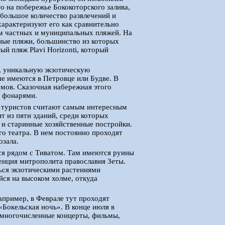
 на побережье Бококоторского залива,
 большое количество развлечений и
арактеризуют его как сравнительно
м частных и муниципальных пляжей. На
ные пляжи, большинство из которых
ый пляж Plavi Horizonti, который
, уникальную экзотическую
ые имеются в Петровце или Будве. В
рмов. Сказочная набережная этого
и фонарями.
о туристов считают самым интересным
т из пяти зданий, среди которых
 и старинные хозяйственные постройки.
го театра. В нем постоянно проходят
озала.
ся рядом с Тиватом. Там имеются руины
енция митрополита православия Зеты.
ься экзотическими растениями
йся на высоком холме, откуда
апример, в Феврале тут проходят
Бокельская ночь». В конце июля в
т многочисленные концерты, фильмы,