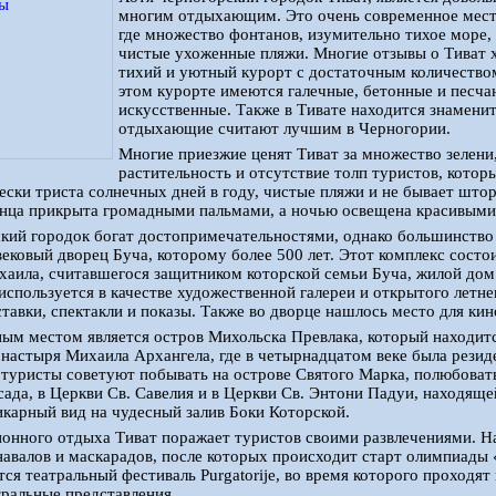
многим отдыхающим. Это очень современное место
где множество фонтанов, изумительно тихое море,
чистые ухоженные пляжи. Многие отзывы о Тиват х
тихий и уютный курорт с достаточным количество
этом курорте имеются галечные, бетонные и песча
искусственные. Также в Тивате находится знаменит
отдыхающие считают лучшим в Черногории.
Многие приезжие ценят Тиват за множество зелени
растительность и отсутствие толп туристов, котор
ески триста солнечных дней в году, чистые пляжи и не бывает што
лнца прикрыта громадными пальмами, а ночью освещена красивым
ский городок богат достопримечательностями, однако большинств
ековый дворец Буча, которому более 500 лет. Этот комплекс состои
хаила, считавшегося защитником которской семьи Буча, жилой дом
используется в качестве художественной галереи и открытого летне
тавки, спектакли и показы. Также во дворце нашлось место для кин
ым местом является остров Михольска Превлака, который находит
настыря Михаила Архангела, где в четырнадцатом веке была резид
туристы советуют побывать на острове Святого Марка, полюбоват
сада, в Церкви Св. Савелия и в Церкви Св. Энтони Падуи, находяще
карный вид на чудесный залив Боки Которской.
онного отдыха Тиват поражает туристов своими развлечениями. Н
авалов и маскарадов, после которых происходит старт олимпиады «
тся театральный фестиваль Purgatorije, во время которого проходя
тральные представления.