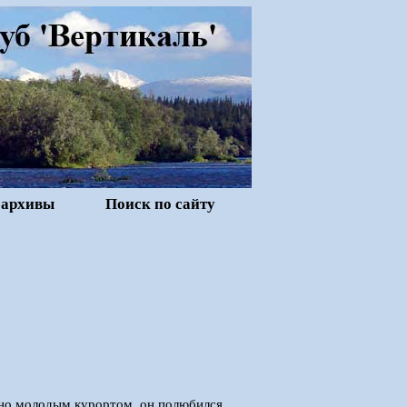
 архивы
Поиск по сайту
ьно молодым курортом, он полюбился