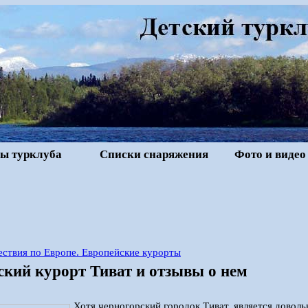
ы турклуба
Списки снаряжения
Фото и видео
ствия по Европе. Европейские курорты
ский курорт Тиват и отзывы о нем
Хотя черногорский городок Тиват, является довол