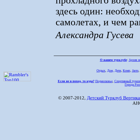
прохладного воздух
здесь один: необход
самолетах, и чем р
Александра Гусева
О нашем турклубе
:
Архив н
Отдых
,
Дом,
Дети
,
Комп
,
Авто
Если не в поход, то куда?
Подмосковье
,
Спортивный туриз
Города Рос
© 2007-2012,
Детский Турклуб Вертика
АНО