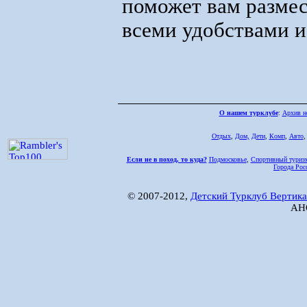
поможет вам размес
всеми удобствами и
О нашем турклубе
:
Архив н
Отдых
,
Дом,
Дети
,
Комп
,
Авто
Если не в поход, то куда?
Подмосковье
,
Спортивный туриз
Города Рос
© 2007-2012,
Детский Турклуб Вертика
АНО