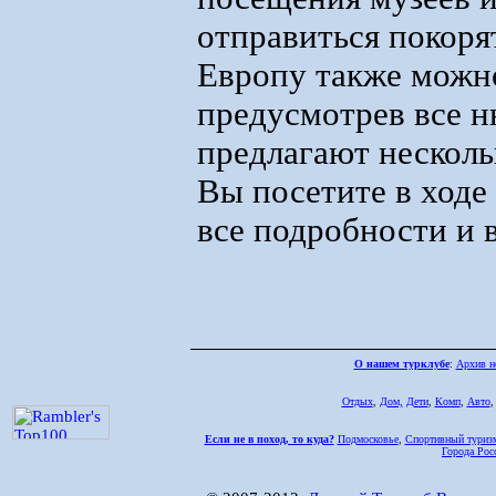
отправиться покоря
Европу также можно
предусмотрев все н
предлагают несколь
Вы посетите в ходе
все подробности и 
О нашем турклубе
:
Архив н
Отдых
,
Дом,
Дети
,
Комп
,
Авто
Если не в поход, то куда?
Подмосковье
,
Спортивный туриз
Города Рос