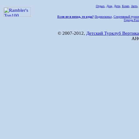
Отдых
,
Дом,
Дети
,
Комп
,
Авто
Если не в поход, то куда?
Подмосковье
,
Спортивный туриз
Города Рос
© 2007-2012,
Детский Турклуб Вертика
АНО