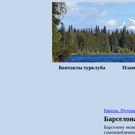
Контакты турклуба
План
Европа. Путеше
Барселон
Барселону можн
самовлюбленнос