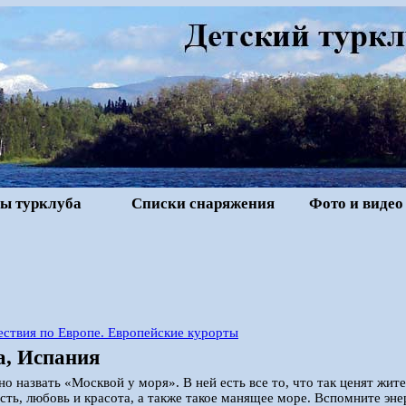
ы турклуба
Списки снаряжения
Фото и видео
ствия по Европе. Европейские курорты
а, Испания
о назвать «Москвой у моря». В ней есть все то, что так ценят жит
ть, любовь и красота, а также такое манящее море. Вспомните эн