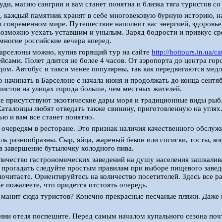
уди, магию сангрии и вам станет понятна и близка тяга туристов со
 каждый памятник хранят в себе многовековую бурную историю, нач
в современном мире. Путешествие наполнит вас энергией, здоровье
озможно уехать уставшим и унылым. Заряд бодрости и привкус ср
многие российские вечера вперед.
арселоны можно, купив горящий тур на сайте
http://hottours.in.ua/c
йсами. Полет длится не более 4 часов. От аэропорта до центра го
дом. Автобус и такси менее популярны, так как передвигаются мед
 начинать в Барселоне с начала июня и продолжать до конца сентяб
уристов на улицах города больше, чем местных жителей.
е присутствуют экзотические дары моря и традиционные виды рыб. 
Каталонцы любят отведать также свинину, приготовленную на углях.
ью и вам все станет понятно.
 очередям в ресторане. Это признак наличия качественного обслуж
оль разнообразны. Сыр, яйца, жареный бекон или сосиски, тосты, к
 в завершение бутылочку холодного пива.
личество гастрономических заведений на душу населения зашкалив
е прогадать следуйте простым правилам при выборе пищевого заведе
очитаете. Ориентируйтесь на количество посетителей. Здесь все р
не пожалеете, что придется отстоять очередь.
 манит сюда туристов? Конечно прекрасные песчаные пляжи. Даже 
ии отеля поспешите. Перед самым началом купального сезона поч