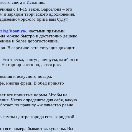
 всего света в Испанию.
иная с 14-15 веков. Барселона – это
м и зарядом творческого вдохновения.
едиземноморского бриза вам будут
atalog/ispaniya/
, частыми прямыми
рода можно быстро и достаточно дешево
леннее и более дорогостоящие.
ря. В середине лета ситуация доходит
Это треска, палтус, анчоусы, камбала и
 На гарнир часто подается рис.
ивания и искусного повара.
офе, иногда фреш. В обед принято
ает все принятые нормы. Чтобы не
ния. Четко определите для себя, какую
аботает по правилу «количество равно
в самом центре города есть городской
ти все номера бывают выкуплены. Вы