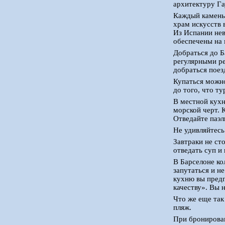
архитектуру Га
Каждый камень,
храм искусств 
Из Испании нев
обеспечены на 
Добраться до Б
регулярными ре
добраться поез
Купаться можно
до того, что т
В местной кухн
морской черт. 
Отведайте паэл
Не удивляйтесь
Завтраки не ст
отведать суп и
В Барселоне ко
запутаться и н
кухню вы предп
качеству». Вы 
Что же еще так
пляж.
При бронирован