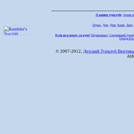
О нашем турклубе
:
Архив н
Отдых
,
Дом,
Дети
,
Комп
,
Авто
Если не в поход, то куда?
Подмосковье
,
Спортивный туриз
Города Рос
© 2007-2012,
Детский Турклуб Вертика
АНО