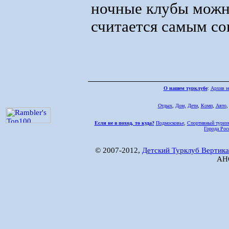
ночные клубы можно
считается самым с
О нашем турклубе
:
Архив н
Отдых
,
Дом,
Дети
,
Комп
,
Авто
Если не в поход, то куда?
Подмосковье
,
Спортивный туриз
Города Рос
© 2007-2012,
Детский Турклуб Вертика
АНО