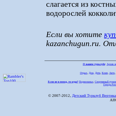
слагается из костн
водорослей кокколи
Если вы хотите
куп
kazanchugun.ru. От
О нашем турклубе
:
Архив н
Отдых
,
Дом,
Дети
,
Комп
,
Авто
Если не в поход, то куда?
Подмосковье
,
Спортивный туриз
Города Рос
© 2007-2012,
Детский Турклуб Вертика
АНО