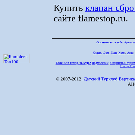
Купить
клапан сбро
сайте flamestop.ru.
О нашем турклубе
:
Архив н
Отдых
,
Дом,
Дети
,
Комп
,
Авто
Если не в поход, то куда?
Подмосковье
,
Спортивный туриз
Города Рос
© 2007-2012,
Детский Турклуб Вертика
АНО