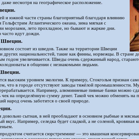
 даже несмотря на географическое расположение.
веции.
ей и южной части страны благоприятный благодаря влиянию
я Гольфстрим Атлантического океана, зима мягкая с
и морозами, лето прохладное, но бывают и жаркие дни.
 часто идут дожди.
е Швеции.
новном состоит из шведов. Также на территории Швеции
 других национальностей, такие как финны, норвежцы. В стране д
ым годом увеличивается. Шведы очень сдержанный народ, старают
 холодноваты в общении с незнакомыми людьми.
 Швеции.
тся высоким уровнем экологии. К примеру, Стокгольм признан само
тем, что в городе отсутствуют заводы тяжёлой промышленности. М
ерерабатывается. Например, алюминиевые пивные банки можно сда
 чек на определённую сумму денег. Такой чек можно обменять на п
ий народ очень заботится о своей природе.
еции.
 довольно сытная, в ней преобладают в основном рыбные и мясные
й вкус. Например, селедка будет сладкой, а не соленой, кровяная 
реньем.
родуктом считается сюрстремминг — это квашеная консервированн