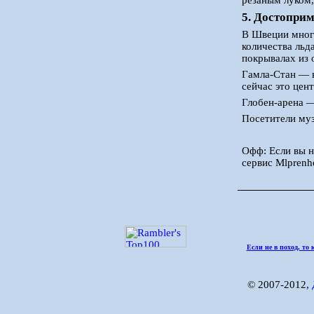
резаным луком,
5. Достопри
В Швеции много
количества льд
покрывалах из 
Гамла-Стан — 
сейчас это цен
Глобен-арена —
Посетители муз
Офф: Если вы н
сервис Mlprenh
Если не в поход, то 
© 2007-2012,