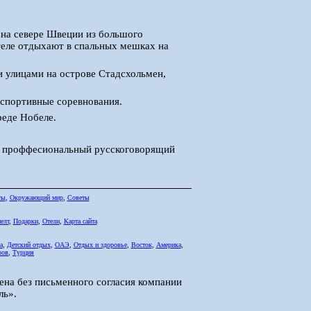
 на севере Швеции из большого
 отеле отдыхают в спальных мешках на
 улицами на острове Стадсхольмен,
 спортивные соревнования.
реде Нобеле.
ом проффесиональный русскоговорящий
ты
,
Окружающий мир
,
Советы
елт
,
Подарки
,
Отели
,
Карта сайта
а
,
Детский отдых
,
ОАЭ
,
Отдых и здоровье
,
Восток
,
Америка
,
ров
,
Турция
ена без письменного согласия компании
ль».