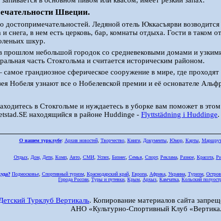
 запивается в основном пивом или квасом, имеет резкий запах.
мечательности Швеции.
 достопримечательностей. Ледяной отель Юккасъярви возводится
а и снега, в нем есть церковь, бар, комнаты отдыха. Гости в таком
оленьих шкур.
в прошлом небольшой городок со средневековыми домами и узкими
тральная часть Стокгольма и считается историческим районом.
 самое грандиозное сферическое сооружение в мире, где проходят
ея Нобеля узнают все о Нобелевской премии и её основателе Альф
аходитесь в Стокгольме и нуждаетесь в уборке вам поможет в эт
etstad.SE находящийся в районе Huddinge -
Flyttstädning i Huddinge
.
О нашем турклубе
:
Архив новостей
,
Творчество
,
Книги
,
Документы
,
Юмор
,
Карты
,
Маршру
Отдых
,
Дом,
Дети
,
Комп
,
Авто
,
СМИ
,
Успех
,
Бизнес
,
Семья
,
Спорт
,
Реклама
,
Разное
,
Красота
,
Ри
куда?
Подмосковье
,
Спортивный туризм
,
Краснодарский край
,
Европа
,
Африка
,
Украина
,
Туризм
,
Остров
Города России
,
Туры и путевки
,
Крым
,
Архыз
,
Камчатка
,
Кольский полуост
Детский Турклуб Вертикаль
. Копирование материалов сайта запрещ
АНО «Культурно-Спортивный Клуб «Вертика