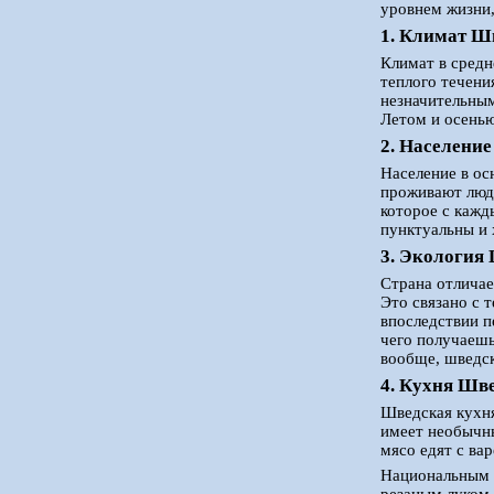
уровнем жизни,
1. Климат Ш
Климат в средн
теплого течени
незначительным
Летом и осенью
2. Населени
Население в ос
проживают люди
которое с кажд
пунктуальны и
3. Экология
Страна отличае
Это связано с 
впоследствии п
чего получаешь
вообще, шведск
4. Кухня Шв
Шведская кухня
имеет необычны
мясо едят с ва
Национальным п