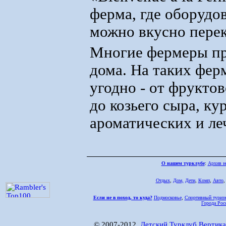
ферма, где оборудо
можно вкусно перек
Многие фермеры пр
дома. На таких ферм
угодно - от фруктов
до козьего сыра, ку
ароматических и ле
О нашем турклубе
:
Архив н
Отдых
,
Дом,
Дети
,
Комп
,
Авто
Если не в поход, то куда?
Подмосковье
,
Спортивный туриз
Города Рос
© 2007-2012,
Детский Турклуб Вертика