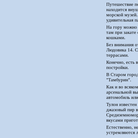
Путешествие по
находится вну
морской музей.
удивительная п
На гору можно 
там при закате
кошками.
Без внимания о
Людовика 14. С
террасами.
Конечно, есть 
постройки.
В Старом город
"Тамбурин".
Как и во всяко
арсенальной в
автомобиль или
Тулон известен
джазовый пир в
Средиземноморь
вкусами пригот
Естественно, н
устремляются 