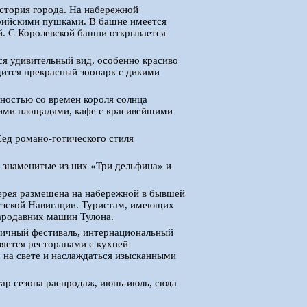
история города. На набережной
рийскими пушками. В башне имеется
й. С Королевской башни открывается
ся удивительный вид, особенно красиво
дится прекрасный зоопарк с дикими
ностью со времен короля солнца
кими площадями, кафе с красивейшими
Сед романо-готического стиля
 знаменитые из них «Три дельфина» и
лерея размещена на набережной в бывшей
узской Навигации. Туристам, имеющих
ародавних машин Тулона.
дичный фестиваль, интернациональный
ляется ресторанами с кухней
 на свете и наслаждаться изысканными
гар сезона распродаж, июнь-июль, сюда