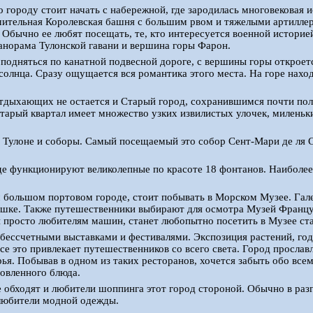
 городу стоит начать с набережной, где зародилась многовековая 
шительная Королевская башня с большим рвом и тяжелыми артилле
 Обычно ее любят посещать, те, кто интересуется военной историе
анорама Тулонской гавани и вершина горы Фарон.
подняться по канатной подвесной дороге, с вершины горы откроет
 солнца. Сразу ощущается вся романтика этого места. На горе нахо
тдыхающих не остается и Старый город, сохранившимся почти пол
тарый квартал имеет множество узких извилистых улочек, милень
в Тулоне и соборы. Самый посещаемый это собор Сент-Мари де ля 
е функционируют великолепные по красоте 18 фонтанов. Наиболее
м большом портовом городе, стоит побывать в Морском Музее. Га
ышке. Также путешественники выбирают для осмотра Музей Франц
 просто любителям машин, станет любопытно посетить в Музее ст
 бессчетными выставками и фестивалями. Экспозиция растений, го
се это привлекает путешественников со всего света. Город прослав
я. Побывав в одном из таких ресторанов, хочется забыть обо всем
овленного блюда.
е обходят и любители шоппинга этот город стороной. Обычно в раз
любители модной одежды.