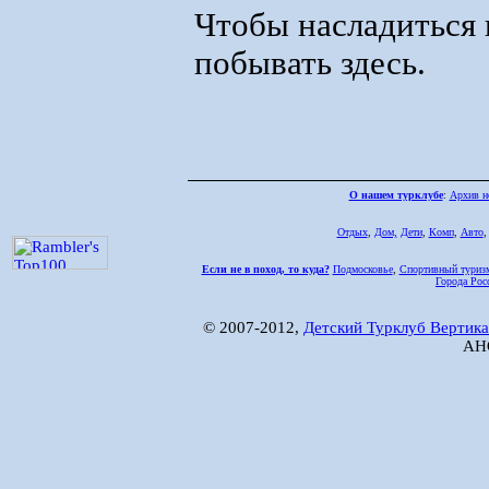
Чтобы насладиться 
побывать здесь.
О нашем турклубе
:
Архив н
Отдых
,
Дом,
Дети
,
Комп
,
Авто
Если не в поход, то куда?
Подмосковье
,
Спортивный туриз
Города Рос
© 2007-2012,
Детский Турклуб Вертика
АНО