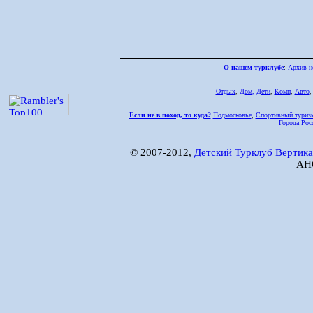
О нашем турклубе
:
Архив н
Отдых
,
Дом,
Дети
,
Комп
,
Авто
Если не в поход, то куда?
Подмосковье
,
Спортивный туриз
Города Рос
© 2007-2012,
Детский Турклуб Вертика
АНО