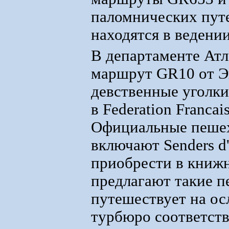
паломнических путе
находятся в ведении 
В департаменте Ат
маршрут GR10 от Эн
девственные уголк
в Federation Francai
Официальные пешех
включают Senders d
приобрести в книж
предлагают такие п
путешествует на о
турбюро соответст