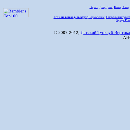
Отдых
,
Дом,
Дети
,
Комп
,
Авто
Если не в поход, то куда?
Подмосковье
,
Спортивный туриз
Города Рос
© 2007-2012,
Детский Турклуб Вертика
АНО