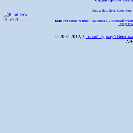
О нашем турклубе
:
Архив н
Отдых
,
Дом,
Дети
,
Комп
,
Авто
Если не в поход, то куда?
Подмосковье
,
Спортивный туриз
Города Рос
© 2007-2012,
Детский Турклуб Вертика
АНО