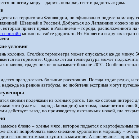
яется по всему миру – дарить подарки, свет и радость людям.
ие
дится на территории Финляндии, но официально поделена между с
ляндией, Швецией и Россией. Добраться до Лапландии можно из а
е, который придет прямо в Рованиеми – города, расположенного на
еты онлайн
можно на сайте gogoru.ru. Из Норвегии и других стран 
мени.
ие условия
ень холодно. Столбик термометра может опускаться аж до минус 5
ывается на горизонте. Однако летом температура может подскочить 
Как правило, градусник не показывает больше 20°C. Особенно тепло
идется преодолевать большие расстояния. Поезда ходят редко, и 
 надежда на редкие автобусы, но любители экстрима могут путеше
 сувениры
ится своими поделками из оленьих рогов. Так же особый интерес д
саамского (саамы – народ Лапландии) костюма, знаменитого своей
еми действует завод по производству охотничьих ножей, где открыт
ня
аамское блюдо – оленье мясо, которое подается с картофельным пю
 же стоит попробовать мясо снежной куропатки и морошку – очень
ндии ее запросто можно купить в магазине. А еще лучше – приобре