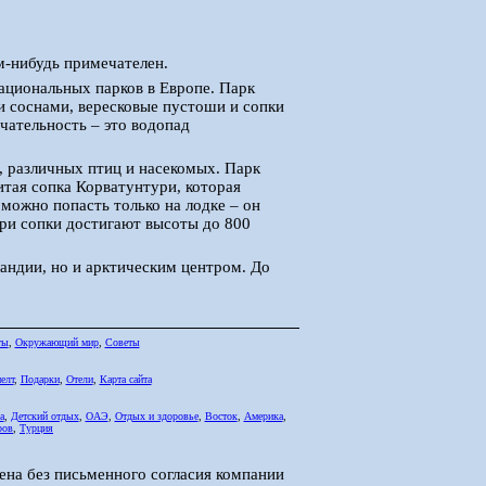
м-нибудь примечателен.
ациональных парков в Европе. Парк
ми соснами, вересковые пустоши и сопки
чательность – это водопад
, различных птиц и насекомых. Парк
итая сопка Корватунтури, которая
можно попасть только на лодке – он
ри сопки достигают высоты до 800
андии, но и арктическим центром. До
ты
,
Окружающий мир
,
Советы
елт
,
Подарки
,
Отели
,
Карта сайта
а
,
Детский отдых
,
ОАЭ
,
Отдых и здоровье
,
Восток
,
Америка
,
ров
,
Турция
ена без письменного согласия компании