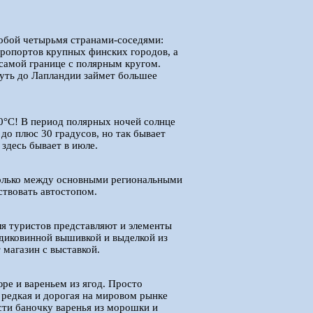
обой четырьмя странами-соседями:
эропортов крупных финских городов, а
 самой границе с полярным кругом.
путь до Лапландии займет большее
0°C! В период полярных ночей солнце
до плюс 30 градусов, но так бывает
 здесь бывает в июле.
только между основными региональными
ствовать автостопом.
ля туристов представляют и элементы
 диковинной вышивкой и выделкой из
 магазин с выставкой.
ре и вареньем из ягод. Просто
 редкая и дорогая на мировом рынке
сти баночку варенья из морошки и