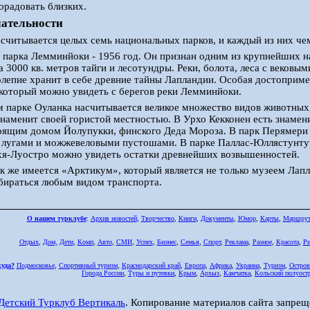
орадовать близких.
ательности
считывается целых семь национальных парков, и каждый из них че
 парка Лемминйоки - 1956 год. Он признан одним из крупнейших н
а 3000 кв. метров тайги и лесотундры. Реки, болота, леса с вековы
колепие хранит в себе древние тайны Лапландии. Особая достоприме
 который можно увидеть с берегов реки Лемминйоки.
 парке Оуланка насчитывается великое множество видов животных
наменит своей гористой местностью. В Урхо Кекконен есть знамен
оящим домом Йолупукки, финского Деда Мороза. В парк Перямери 
т лугами и можжевеловыми пустошами. В парке Паллас-Юллястунту
хя-Луостро можно увидеть остатки древнейших возвышенностей.
к же имеется «Арктикум», который является не только музеем Лапл
бираться любым видом транспорта.
О нашем турклубе
:
Архив новостей
,
Творчество
,
Книги
,
Документы
,
Юмор
,
Карты
,
Маршру
Отдых
,
Дом,
Дети
,
Комп
,
Авто
,
СМИ
,
Успех
,
Бизнес
,
Семья
,
Спорт
,
Реклама
,
Разное
,
Красота
,
Ри
куда?
Подмосковье
,
Спортивный туризм
,
Краснодарский край
,
Европа
,
Африка
,
Украина
,
Туризм
,
Остров
Города России
,
Туры и путевки
,
Крым
,
Архыз
,
Камчатка
,
Кольский полуост
Детский Турклуб Вертикаль
. Копирование материалов сайта запрещ