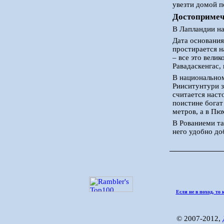
увезти домой п
Достопримеч
В Лапландии на
Дата основания
простирается н
– все это вели
Равадаскенгас,
В национальном
Рииситунтури з
считается наст
поистине бога
метров, а в Пю
В Рованиеми та
него удобно до
Если не в поход, то 
© 2007-2012,