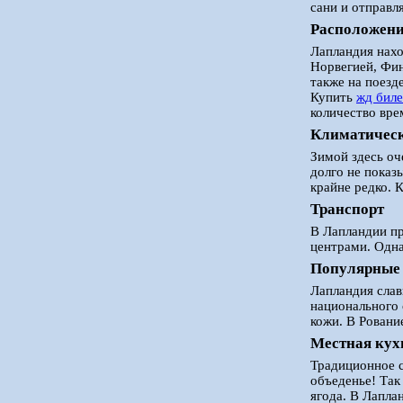
сани и отправл
Расположен
Лапландия нахо
Норвегией, Фин
также на поезд
Купить
жд бил
количество вре
Климатическ
Зимой здесь оч
долго не показ
крайне редко. 
Транспорт
В Лапландии пр
центрами. Одна
Популярные
Лапландия слав
национального 
кожи. В Ровани
Местная кух
Традиционное с
объеденье! Так
ягода. В Лапла