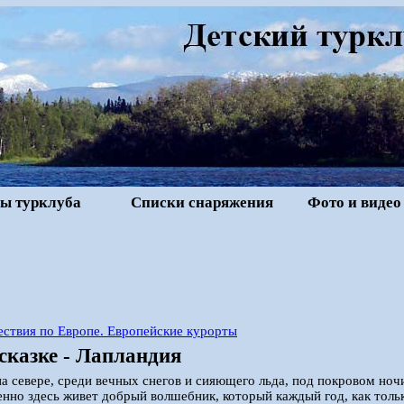
ы турклуба
Списки снаряжения
Фото и видео
ствия по Европе. Европейские курорты
 сказке - Лапландия
на севере, среди вечных снегов и сияющего льда, под покровом ноч
нно здесь живет добрый волшебник, который каждый год, как тольк