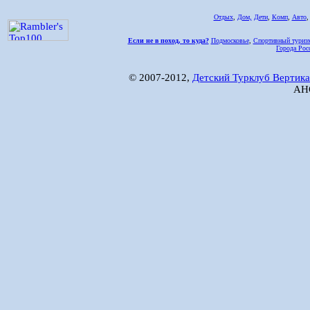
Отдых
,
Дом,
Дети
,
Комп
,
Авто
Если не в поход, то куда?
Подмосковье
,
Спортивный туриз
Города Рос
© 2007-2012,
Детский Турклуб Вертика
АНО