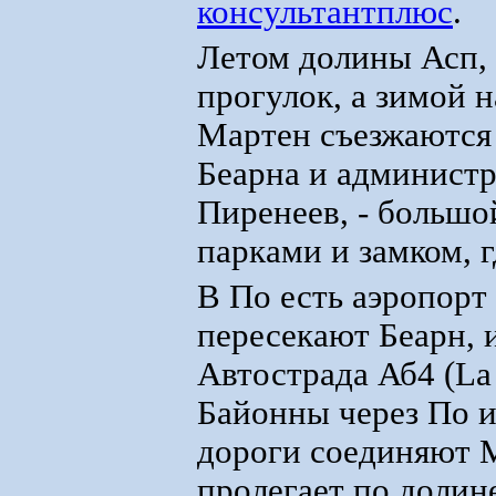
консультантплюс
.
Летом долины Асп, 
прогулок, а зимой 
Мартен съезжаются
Беарна и админист
Пиренеев, - большо
парками и замком, г
В По есть аэропорт 
пересекают Беарн, 
Автострада Аб4 (La 
Байонны через По и
дороги соединяют 
пролегает по долин