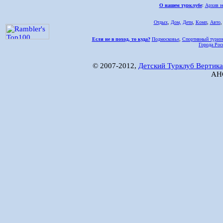
О нашем турклубе
:
Архив н
Отдых
,
Дом,
Дети
,
Комп
,
Авто
Если не в поход, то куда?
Подмосковье
,
Спортивный туриз
Города Рос
© 2007-2012,
Детский Турклуб Вертика
АНО