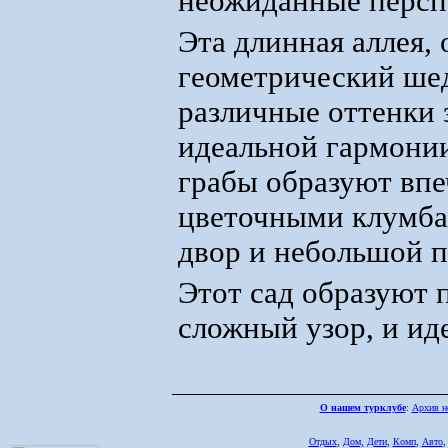
неожиданные персп
Эта длинная аллея,
геометрический шед
различные оттенки
идеальной гармони
грабы образуют впе
цветочными клумба
двор и небольшой п
Этот сад образуют 
сложный узор, и иде
О нашем турклубе
:
Архив н
Отдых
,
Дом,
Дети
,
Комп
,
Авто