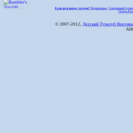
Если не в поход, то куда?
Подмосковье
,
Спортивный туриз
Города Рос
© 2007-2012,
Детский Турклуб Вертика
АНО