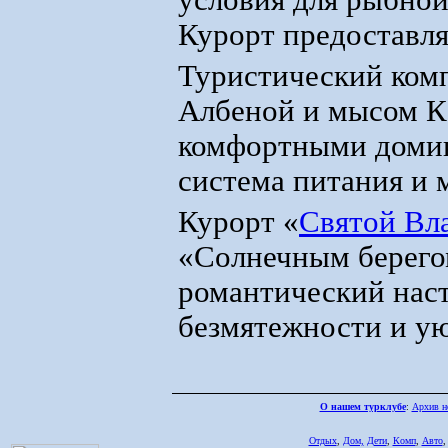
условия для рыбной
Курорт предоставля
Туристический комп
Албеной и мысом К
комфортными домика
система питания и 
Курорт «
Святой Вл
«Солнечным берего
романтический наст
безмятежности и ую
О нашем турклубе
:
Архив н
Отдых
,
Дом,
Дети
,
Комп
,
Авто