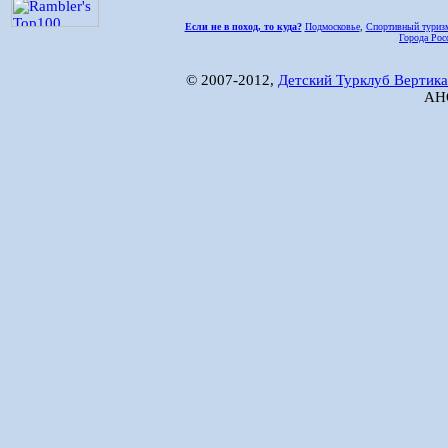
Если не в поход, то куда?
Подмосковье
,
Спортивный туриз
Города Рос
© 2007-2012,
Детский Турклуб Вертика
АНО