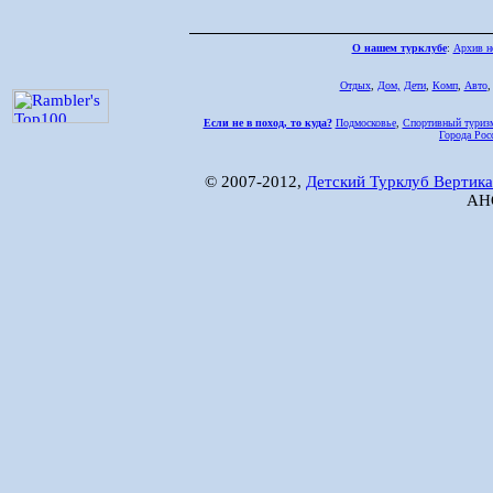
О нашем турклубе
:
Архив н
Отдых
,
Дом,
Дети
,
Комп
,
Авто
Если не в поход, то куда?
Подмосковье
,
Спортивный туриз
Города Рос
© 2007-2012,
Детский Турклуб Вертика
АНО