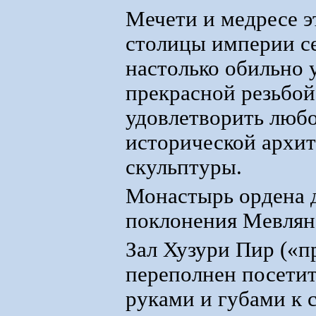
Мечети и медресе э
столицы империи с
настолько обильно
прекрасной резьбой
удовлетворить люб
исторической архи
скульптуры.
Монастырь ордена 
поклонения Мевляне
Зал Хузури Пир («п
переполнен посети
руками и губами к 