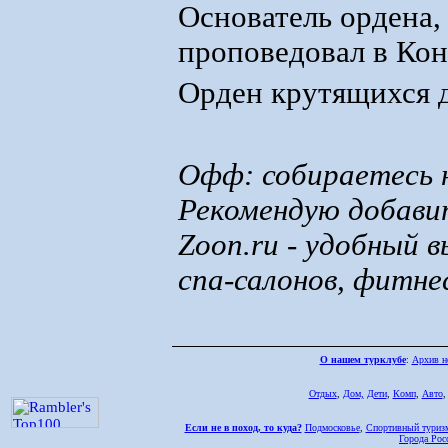
Основатель ордена,
проповедовал в Конь
Орден крутящихся 
Офф: собираетесь н
Рекомендую добави
Zoon.ru - удобный 
спа-салонов, фитнес
О нашем турклубе
:
Архив н
Отдых
,
Дом,
Дети
,
Комп
,
Авто
Если не в поход, то куда?
Подмосковье
,
Спортивный туриз
Города Рос