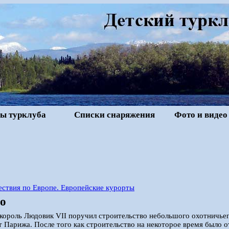
ы турклуба
Списки снаряжения
Фото и видео
ствия по Европе. Европейские курорты
о
 король Людовик VII поручил строительство небольшого охотничье
от Парижа. После того как строительство на некоторое время было о