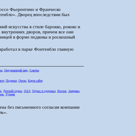
Россо Фьорентино и Франческо
тенбло». Дворец впоследствии был
ий искусства в стиле барокко, рококо и
ь внутренних дворов, причем все они
стницей в форме подковы и роскошный
азработал в парке Фонтенбло главную
ты
,
Окружающий мир
,
Советы
елт
,
Подарки
,
Отели
,
Карта сайта
а
,
Детский отдых
,
ОАЭ
,
Отдых и здоровье
,
Восток
,
Америка
,
ров
,
Турция
ена без письменного согласия компании
ль».