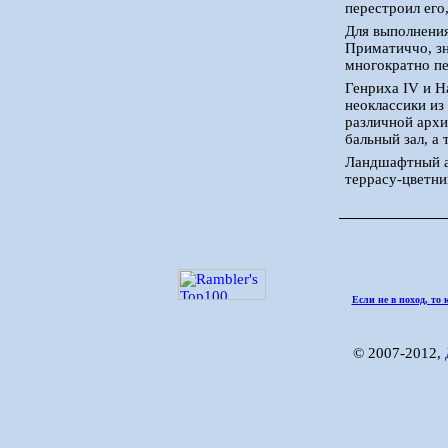
перестроил его
Для выполнения
Приматиччо, зн
многократно пе
Генриха IV и Н
неоклассики из
различной архи
бальный зал, а
Ландшафтный ар
террасу-цветни
Если не в поход, то 
© 2007-2012,