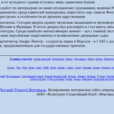
, и от исходного здания осталась лишь одиночная башня.
 работ по интерьерам он нанял итальянских художников, включая 
аменитых представителей маньеризма, известного как «школа Фон
рестроен, в особенности во времена царствования
аполеона. Сегодня дворец хранит несколько выдающихся произведен
 Италии и Франции. В итоге дворец был расширен и стал иметь пят
тектуры. Среди наиболее впечатляющих комнат - зал с главной ле
 также королевские апартаменты и великолепные дворцовые сады.
хитектор Андре Ленотр - создатель парка в Версале - в 1 645 г. р
к, предназначенную для государственных приемов.
О нашем турклубе
:
Архив новостей
,
Творчество
,
Книги
,
Документы
,
Юмор
,
Карты
,
Маршру
Отдых
,
Дом,
Дети
,
Комп
,
Авто
,
СМИ
,
Успех
,
Бизнес
,
Семья
,
Спорт
,
Реклама
,
Разное
,
Красота
,
Ри
куда?
Подмосковье
,
Спортивный туризм
,
Краснодарский край
,
Европа
,
Африка
,
Украина
,
Туризм
,
Остров
Города России
,
Туры и путевки
,
Крым
,
Архыз
,
Камчатка
,
Кольский полуост
Детский Турклуб Вертикаль
. Копирование материалов сайта запрещ
АНО «Культурно-Спортивный Клуб «Вертика