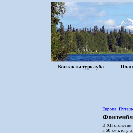
Контакты турклуба
План
Европа. Путеше
Фонтенбл
В XII столетии
в 60 км к югу 