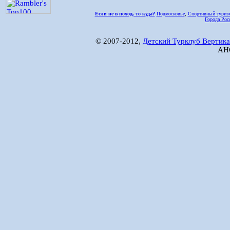
Если не в поход, то куда?
Подмосковье
,
Спортивный туриз
Города Рос
© 2007-2012,
Детский Турклуб Вертика
АНО