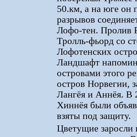
50.км, а на юге он 
разрывов соединяе
Лофо-тен. Пролив 
Тролль-фьорд со с
Лофотенских остро
Ландшафт напомин
островами этого р
остров Норвегии, 
Лангёя и Аннёя. В 
Хиннёя были объя
взяты под защиту.
Цветущие заросли 