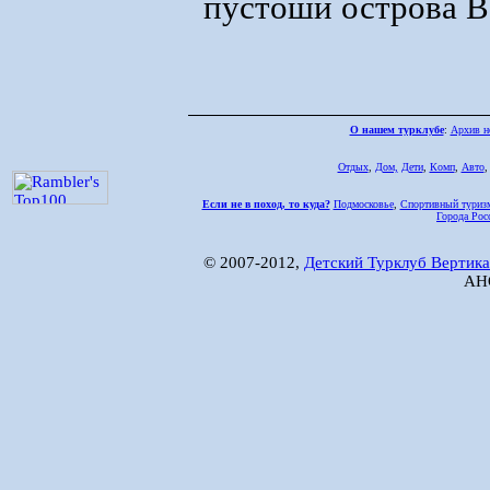
пустоши острова В
О нашем турклубе
:
Архив н
Отдых
,
Дом,
Дети
,
Комп
,
Авто
Если не в поход, то куда?
Подмосковье
,
Спортивный туриз
Города Рос
© 2007-2012,
Детский Турклуб Вертика
АНО