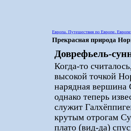
Европа. Путешествия по Европе. Европ
Прекрасная природа Нор
Доврефьель-сун
Когда-то считалось
высокой точкой Но
нарядная вершина С
однако теперь изве
служит Галхёппиген
крутым отрогам Су
плато (вид-да) спу