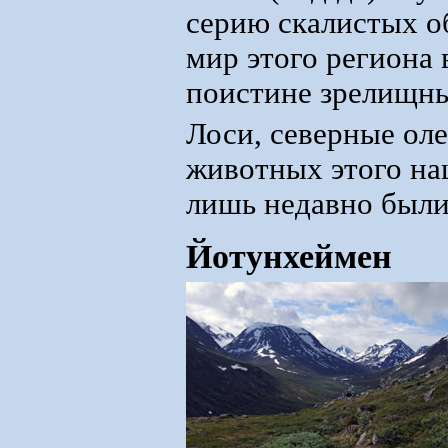
серию скалистых о
мир этого региона 
поистине зрелищн
Лоси, северные ол
животных этого на
лишь недавно были
Йотунхеймен