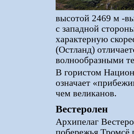
высотой 2469 м -
с западной стороны
характерную скорее
(Остланд) отличает
волнообразными те
В гористом Национ
означает «прибежищ
чем великанов.
Вестеролен
Архипелаг Вестеро
побережья Тромсё 