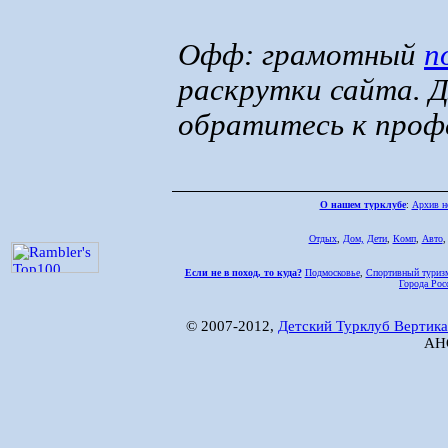
Офф: грамотный
п
раскрутки сайта. Д
обратитесь к проф
О нашем турклубе
:
Архив н
Отдых
,
Дом,
Дети
,
Комп
,
Авто
Если не в поход, то куда?
Подмосковье
,
Спортивный туриз
Города Рос
© 2007-2012,
Детский Турклуб Вертика
АНО